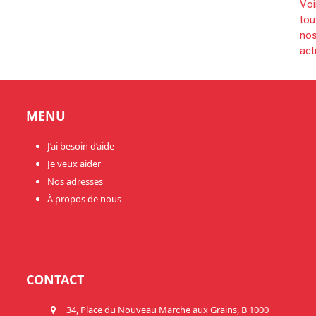
Voi
tou
no
act
MENU
J’ai besoin d’aide
Je veux aider
Nos adresses
À propos de nous
CONTACT
34, Place du Nouveau Marche aux Grains, B 1000