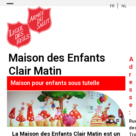
Skip
FR
NL
to
content
Maison des Enfants
A
d
Clair Matin
r
e
Maison pour enfants sous tutelle
s
s
e
:
Ru
de
La Maison des Enfants Clair Matin est un
Tro