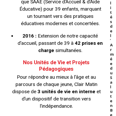
que SAAE (Service d’Accueil & d’Aide
l
i
Éducative) pour 39 enfants, marquant
t
un tournant vers des pratiques
é
s
éducatives modernes et concertées.
d
e
l
2016 :
Extension de notre capacité
’
d’accueil, passant de 39 à
42 prises en
A
r
charge
simultanées.
m
é
Nos Unités de Vie et Projets
e
d
Pédagogiques
u
Pour répondre au mieux à l’âge et au
S
a
parcours de chaque jeune, Clair Matin
l
dispose de
3 unités de vie en interne
et
u
t
d’un dispositif de transition vers
e
n
l’indépendance.
B
e