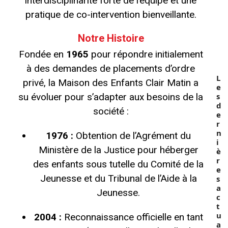
interdisciplinarité forte de l’équipe et une
N
pratique de co-intervention bienveillante.
Dire
du
Cen
Notre Histoire
Soci
Fondée en
1965
pour répondre initialement
à des demandes de placements d’ordre
L
privé, la Maison des Enfants Clair Matin a
e
s
su évoluer pour s’adapter aux besoins de la
d
société :
e
r
n
1976 :
Obtention de l’Agrément du
i
Ministère de la Justice pour héberger
è
r
des enfants sous tutelle du Comité de la
e
Jeunesse et du Tribunal de l’Aide à la
s
a
Jeunesse.
c
t
u
2004 :
Reconnaissance officielle en tant
a