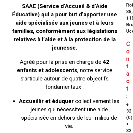
Ro
SAAE
(Service d’Accueil & d’Aide
88,
Éducative) qui a pour but d’apporter une
11
aide spécialisée aux jeunes et à leurs
Bru
familles,
conformément aux législations
Uc
relatives à l’aide et à la protection de la
C
jeunesse.
o
n
Agréé pour la prise en charge de
42
t
enfants et adolescents
,
notre service
a
s’articule autour de quatre objectifs
c
fondamentaux :
t
:
Accueillir et éduquer
collectivement les
+
jeunes qui nécessitent une aide
32
spécialisée en dehors de leur milieu de
(0)
+
vie.
32