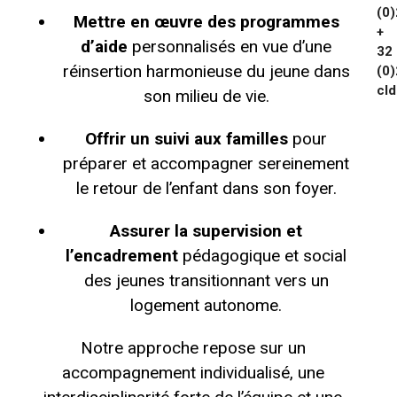
(0)
Mettre en œuvre des programmes
+
d’aide
personnalisés en vue d’une
32
réinsertion harmonieuse du jeune dans
(0)
cl
son milieu de vie.
D
Offrir un suivi aux familles
pour
e
l
préparer et accompagner sereinement
p
le retour de l’enfant dans son foyer.
h
i
Assurer la supervision et
n
e
l’encadrement
pédagogique et social
G
des jeunes transitionnant vers un
O
D
logement autonome.
F
U
Notre approche repose sur un
R
accompagnement individualisé,
une
N
O