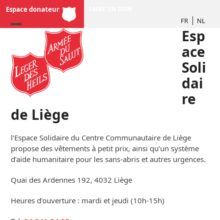
Skip
Espace donateur
FAIRE UN DON
to
FR
NL
content
Esp
ace
Soli
dai
re
de Liège
l’Espace Solidaire du Centre Communautaire de Liège
propose des vêtements à petit prix, ainsi qu’un système
d’aide humanitaire pour les sans-abris et autres urgences.
Quai des Ardennes 192, 4032 Liège
Heures d’ouverture : mardi et jeudi (10h-15h)