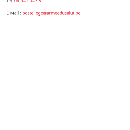
Tel.
04 341 04 95
E-Mail :
posteliege@armeedusalut.be