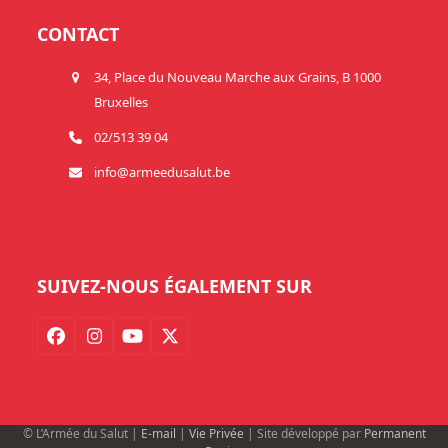
CONTACT
34, Place du Nouveau Marche aux Grains, B 1000
Bruxelles
02/513 39 04
info@armeedusalut.be
SUIVEZ-NOUS ÉGALEMENT SUR
© L’Armée du Salut |
E-mail
|
Vie Privée
| Site développé par
Permanent