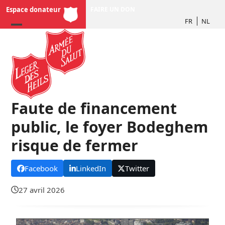
Skip
Espace donateur
FAIRE UN DON
to
FR
NL
content
Faute de financement
public, le foyer Bodeghem
risque de fermer
Facebook
LinkedIn
Twitter
27 avril 2026