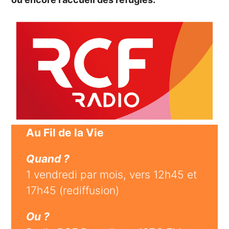
Au Fil de la Vie
Quand ?
1 vendredi par mois, vers 12h45 et
17h45 (rediffusion)
Ou ?