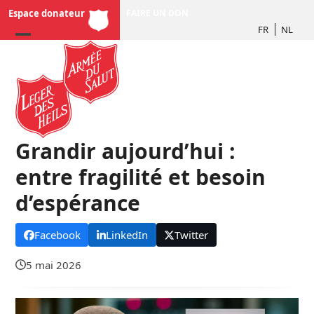
Skip
Espace donateur
FAIRE UN DON
to
FR
NL
content
Grandir aujourd’hui :
entre fragilité et besoin
d’espérance
Facebook
LinkedIn
Twitter
5 mai 2026