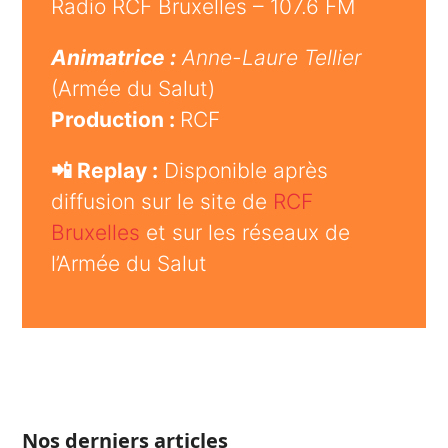
Radio RCF Bruxelles – 107.6 FM
Animatrice :
Anne-Laure Tellier
(Armée du Salut)
Production :
RCF
📲 Replay :
Disponible après
diffusion sur le site de
RCF
Bruxelles
et sur les réseaux de
l’Armée du Salut
Nos derniers articles