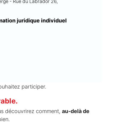
ergé - Rue du Labrador 26,
mation juridique individuel
ouhaitez participer.
able.
ous découvrirez comment,
au-delà de
bien.