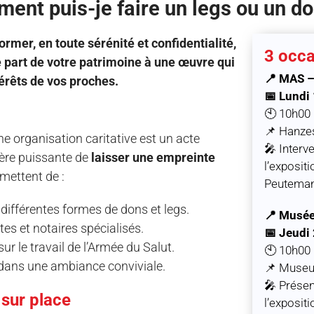
ent puis-je faire un legs ou un do
rmer, en toute sérénité et confidentialité,
3 occa
 part de votre patrimoine à une œuvre qui
📍 MAS 
térêts de vos proches.
📅 Lundi
🕙 10h00
📌 Hanzes
e organisation caritative est un acte
🎤 Interv
ère puissante de
laisser une empreinte
l’exposit
mettent de :
Peuteman
différentes formes de dons et legs.
📍 Musée
tes et notaires spécialisés.
📅 Jeudi
ur le travail de l’Armée du Salut.
🕙 10h00
 dans une ambiance conviviale.
📌 Museu
🎤 Présen
 sur place
l’exposit