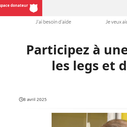
Skip
space donateur
to
content
J’ai besoin d’aide
Je veux a
Participez à un
les legs et
8 avril 2025