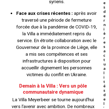
syriens.
e
s
d
Face aux crises récentes :
après avoir
e
traversé une période de fermeture
r
n
forcée due à la pandémie de COVID-19,
i
la Villa a immédiatement repris du
è
r
service. En étroite collaboration avec le
e
s
Gouverneur de la province de Liège, elle
a
a mis ses compétences et ses
c
t
infrastructures à disposition pour
u
accueillir dignement les personnes
a
l
victimes du conflit en Ukraine.
i
t
Demain à la Villa : Vers un pôle
é
s
communautaire dynamique
d
e
La Villa Meyerbeer se tourne aujourd’hui
l
vers l’avenir avec ambition. De nombreux
’