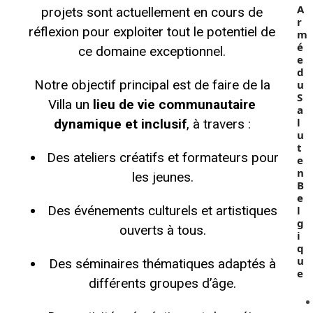
A
projets sont actuellement en cours de
r
réflexion pour exploiter tout le potentiel de
m
é
ce domaine exceptionnel.
e
d
Notre objectif principal est de faire de la
u
S
Villa un
lieu de vie communautaire
a
l
dynamique et inclusif
, à travers :
u
t
Des ateliers créatifs et formateurs pour
e
n
les jeunes.
B
e
Des événements culturels et artistiques
l
g
ouverts à tous.
i
q
u
Des séminaires thématiques adaptés à
e
différents groupes d’âge.