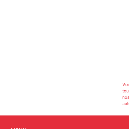
Voi
tou
no
act