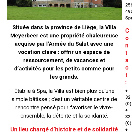
25
49
Sp
Située dans la province de Liège, la Villa
C
Meyerbeer est une propriété chaleureuse
o
acquise par l’Armée du Salut avec une
n
vocation claire : offrir un espace de
t
a
ressourcement, de vacances et
c
d’activités pour les petits comme pour
t
les grands.
:
Établie à Spa, la Villa est bien plus qu’une
+
32
simple bâtisse ; c’est un véritable centre de
(0)
rencontre pensé pour favoriser le vivre-
+
ensemble, la détente et la solidarité.
32
(0)
Un lieu chargé d’histoire et de solidarité
+