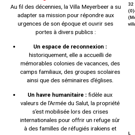
32
Au fil des décennies, la Villa Meyerbeer a su
(0
adapter sa mission pour répondre aux
(Mo
urgences de son époque et ouvrir ses
vi
portes à divers publics :
C
i
Un espace de reconnexion :
r
historiquement, elle a accueilli de
o
C
mémorables colonies de vacances, des
a
camps familiaux, des groupes scolaires
r
d
ainsi que des séminaires d’églises.
o
n
Un havre humanitaire :
fidèle aux
e
valeurs de l’Armée du Salut, la propriété
Per
de
s’est mobilisée lors des crises
con
internationales pour offrir un refuge sûr
à des familles de réfugiés irakiens et
L