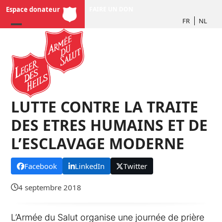
Skip
Espace donateur
FAIRE UN DON
to
FR
NL
content
LUTTE CONTRE LA TRAITE
DES ETRES HUMAINS ET DE
L’ESCLAVAGE MODERNE
Facebook
LinkedIn
Twitter
4 septembre 2018
L’Armée du Salut organise une journée de prière