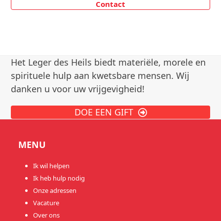
Contact
Het Leger des Heils biedt materiële, morele en
spirituele hulp aan kwetsbare mensen. Wij
danken u voor uw vrijgevigheid!
DOE EEN GIFT
MENU
Ik wil helpen
Ik heb hulp nodig
Onze adressen
Vacature
Over ons