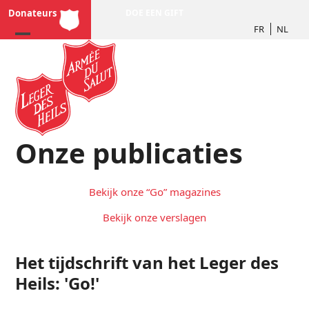
Skip
Donateurs
DOE EEN GIFT
to
FR
NL
content
Onze publicaties
Bekijk onze “Go” magazines
Bekijk onze verslagen
Het tijdschrift van het Leger des
Heils: 'Go!'