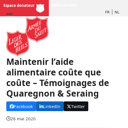
Skip
Espace donateur
FAIRE UN DON
to
FR
NL
content
Maintenir l’aide
alimentaire coûte que
coûte – Témoignages de
Quaregnon & Seraing
Facebook
LinkedIn
Twitter
26 mai 2020