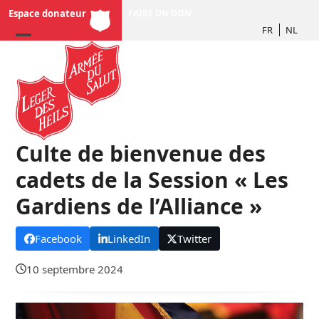
Skip
Espace donateur
FAIRE UN DON
to
FR
NL
content
Culte de bienvenue des
cadets de la Session « Les
Gardiens de l’Alliance »
Facebook
LinkedIn
Twitter
10 septembre 2024