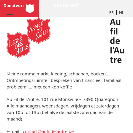
Skip
Donateurs
DOE EEN GIFT
to
FR
NL
content
Au
fil
de
l’Au
tre
Kleine rommelmarkt, kleding, schoenen, boeken,…
Ontmoetingsruimte : bespreken van financieel, familiaal
probleem, … met een kop koffie
Au Fil de l’Autre, 101 rue Monsville – 7390 Quaregnon
Alle maandagen, woensdagen, vrijdagen et zaterdagen
van 10u tot 13u (behalve de laatste zaterdag van de
maand)
E-mail :
contact@aufildelautre.be