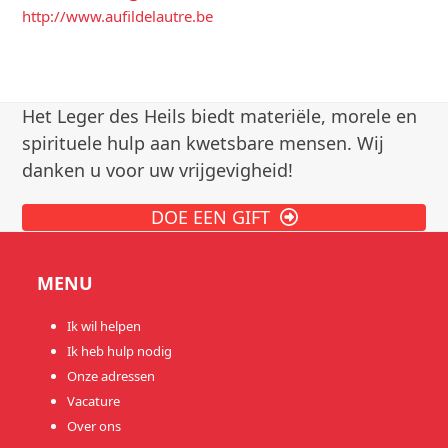
http://www.aufildelautre.be
Het Leger des Heils biedt materiële, morele en
spirituele hulp aan kwetsbare mensen. Wij
danken u voor uw vrijgevigheid!
DOE EEN GIFT
MENU
Ik wil helpen
Ik heb hulp nodig
Onze adressen
Vacature
Over ons