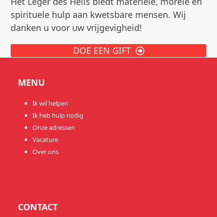
Het Leger des Heils biedt materiële, morele en
spirituele hulp aan kwetsbare mensen. Wij
danken u voor uw vrijgevigheid!
DOE EEN GIFT
MENU
Ik wil helpen
Ik heb hulp nodig
Onze adressen
Vacature
Over ons
CONTACT