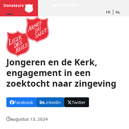
Skip
Donateurs
DOE EEN GIFT
to
FR
NL
content
Jongeren en de Kerk,
engagement in een
zoektocht naar zingeving
Facebook
LinkedIn
Twitter
augustus 13, 2024