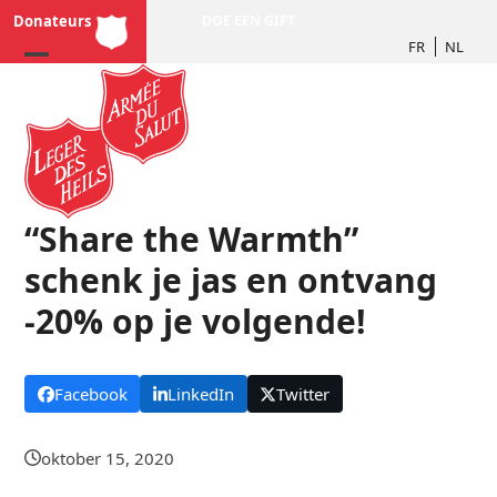
Skip
Donateurs
DOE EEN GIFT
to
FR
NL
content
“Share the Warmth”
schenk je jas en ontvang
-20% op je volgende!
Facebook
LinkedIn
Twitter
oktober 15, 2020