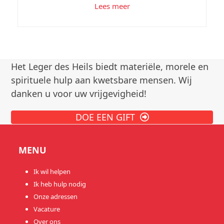
Lees meer
Het Leger des Heils biedt materiële, morele en
spirituele hulp aan kwetsbare mensen. Wij
danken u voor uw vrijgevigheid!
DOE EEN GIFT
MENU
Ik wil helpen
Ik heb hulp nodig
Onze adressen
Vacature
Over ons