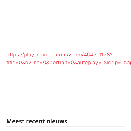
https://player.vimeo.com/video/464911128?
title=0&byline=0&portrait=0&autoplay=1&loop=1&
Meest recent nieuws